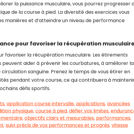
liorer la puissance musculaire, vous pourrez progresser 
que de la course à pied. La diversité des exercices vous
tes manières et d’atteindre un niveau de performance
séance pour favoriser la récupération musculaire
ur favoriser la récupération musculaire. Les étirements
peuvent aider à prévenir les courbatures, à améliorer la
re circulation sanguine. Prenez le temps de vous étirer en
cités pendant votre course, ce qui contribuera à mainteni
chains défis sportifs.
ts
,
application course intervalle
,
applications
,
avancées
ition physique
,
course à pied
,
défier vos limites
,
enduranc
émentaire
,
objectifs clairs et mesurables
,
performances
,
nt
,
suivi précis de vos performances et progrès
,
vitesse