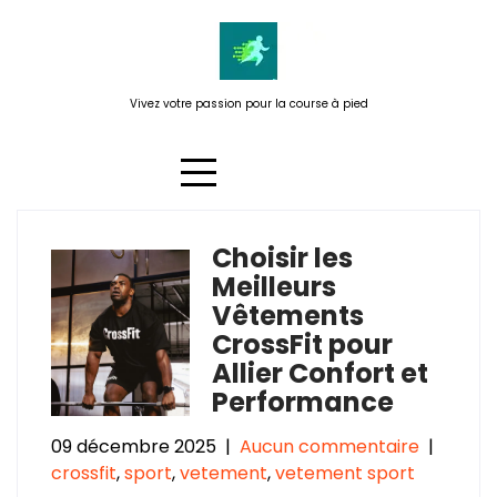
Passer
au
contenu
Vivez votre passion pour la course à pied
Choisir les
Catégorie :
crossfit
Meilleurs
Vêtements
CrossFit pour
Allier Confort et
Performance
09 décembre 2025
|
Aucun commentaire
|
crossfit
,
sport
,
vetement
,
vetement sport