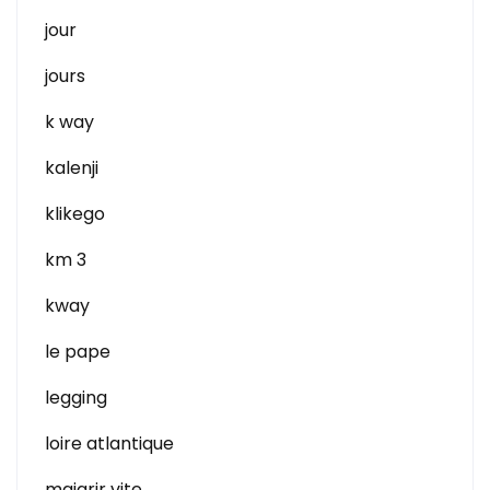
jour
jours
k way
kalenji
klikego
km 3
kway
le pape
legging
loire atlantique
maigrir vite