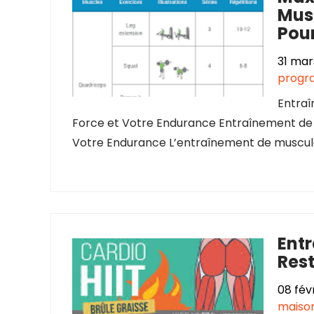
Musc
Pou
31 mar
progr
Entra
Force et Votre Endurance Entraînement de
Votre Endurance L’entraînement de muscula
Entr
Res
08 fév
maison