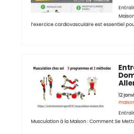
Entraî
Maison
l’exercice cardiovasculaire est essentiel pou
Ent
Dom
Alle
12 jan
maiso
Entraî
Musculation à la Maison : Comment Se Mettre