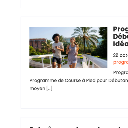
Pro
Débu
Idéa
28 oct
progr
Progra
Programme de Course à Pied pour Débutants
moyen […]