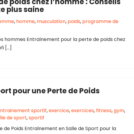
de poids chez l’homme : Conseils
e plus saine
femme
,
homme
,
musculation
,
poids
,
programme de
les hommes Entraînement pour la perte de poids chez
i […]
ort pour une Perte de Poids
ntrainement sportif
,
exercice
,
exercices
,
fitness
,
gym
,
lle de sport
,
sportif
e de Poids Entraînement en Salle de Sport pour la