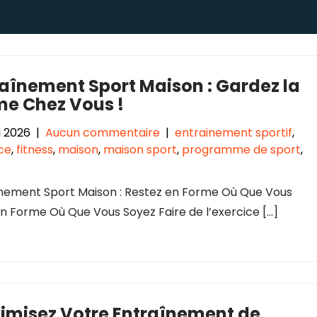
aînement Sport Maison : Gardez la
me Chez Vous !
 2026
|
Aucun commentaire
|
entrainement sportif
,
ce
,
fitness
,
maison
,
maison sport
,
programme de sport
,
nement Sport Maison : Restez en Forme Où Que Vous
n Forme Où Que Vous Soyez Faire de l’exercice […]
imisez Votre Entraînement de