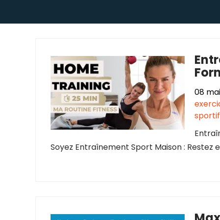
Entr
For
08 mai
exerci
sportif
Entraî
Soyez Entraînement Sport Maison : Restez e
Max