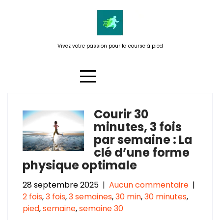
Passer
au
contenu
Vivez votre passion pour la course à pied
Courir 30
Catégorie :
3 semaines
minutes, 3 fois
par semaine : La
clé d’une forme
physique optimale
28 septembre 2025
|
Aucun commentaire
|
2 fois
,
3 fois
,
3 semaines
,
30 min
,
30 minutes
,
pied
,
semaine
,
semaine 30