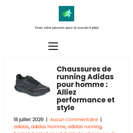
Passer
au
contenu
Vivez votre passion pour la course à pied
Chaussures de
Catégorie :
chaussures adidas
running Adidas
homme
pour homme :
Alliez
performance et
style
18 juillet 2026
|
Aucun commentaire
|
adidas
,
adidas homme
,
adidas running
,