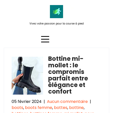
Passer
au
contenu
Vivez votre passion pour la course à pied
Bottine mi-
Catégorie :
bottines femme
mollet : le
compromis
parfait entre
élégance et
confort
05 février 2024
|
Aucun commentaire
|
boots
,
boots femme
,
bottes
,
bottine
,