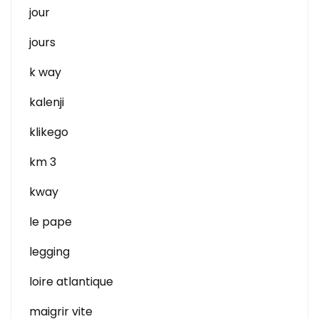
jour
jours
k way
kalenji
klikego
km 3
kway
le pape
legging
loire atlantique
maigrir vite