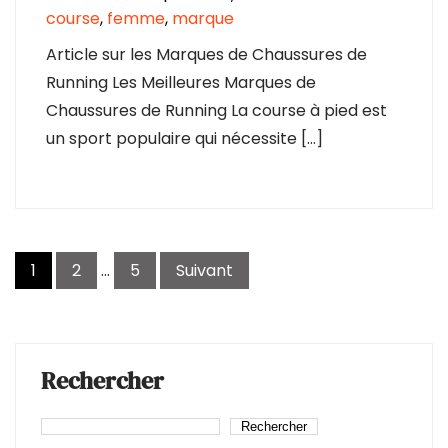
course
,
femme
,
marque
Article sur les Marques de Chaussures de
Running Les Meilleures Marques de
Chaussures de Running La course à pied est
un sport populaire qui nécessite […]
Pagination
1
2
…
5
Suivant
des
publications
Rechercher
Rechercher