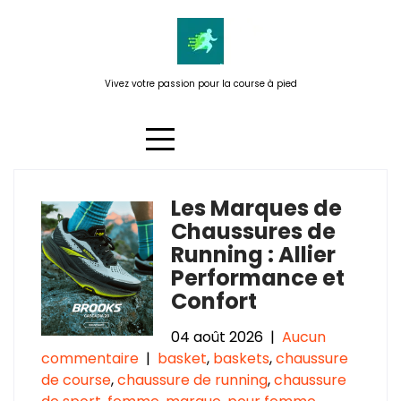
Passer
au
contenu
Vivez votre passion pour la course à pied
Les Marques de
Catégorie :
marque
Chaussures de
Running : Allier
Performance et
Confort
04 août 2026
|
Aucun
commentaire
|
basket
,
baskets
,
chaussure
de course
,
chaussure de running
,
chaussure