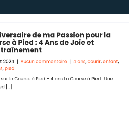
versaire de ma Passion pour la
se à Pied : 4 Ans de Joie et
ntraînement
let 2024
|
Aucun commentaire
|
4 ans
,
courir
,
enfant
,
ts
,
pied
e sur la Course à Pied – 4 ans La Course à Pied : Une
ed […]