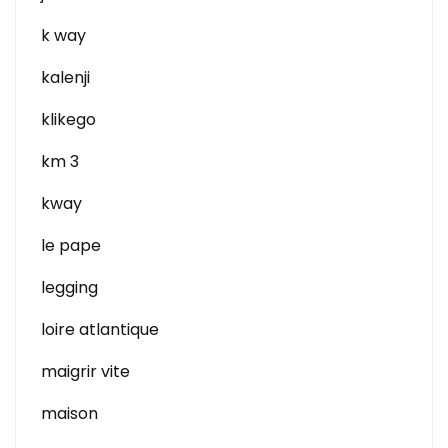
k way
kalenji
klikego
km 3
kway
le pape
legging
loire atlantique
maigrir vite
maison