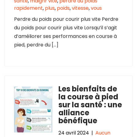
santé
,
maigrir vite
,
perdre du poids
rapidement
,
plus
,
poids
,
vitesse
,
vous
Perdre du poids pour courir plus vite Perdre
du poids pour courir plus vite Lorsqu’il s’agit
d’améliorer ses performances en course à
pied, perdre du […]
Les bienfaits de
la course à pied
sur la santé : une
alliance
bénéfique
24 avril 2024
|
Aucun