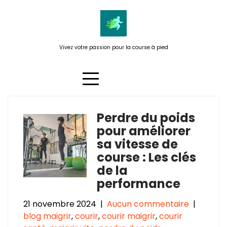
Passer
au
contenu
Vivez votre passion pour la course à pied
Perdre du poids
Catégorie :
courir santé
pour améliorer
sa vitesse de
course : Les clés
de la
performance
21 novembre 2024
|
Aucun commentaire
|
blog maigrir
,
courir
,
courir maigrir
,
courir