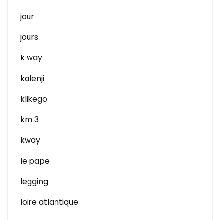
jour
jours
k way
kalenji
klikego
km 3
kway
le pape
legging
loire atlantique