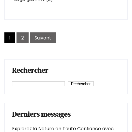
Pagination
1
2
Suivant
des
publications
Rechercher
Rechercher
Derniers messages
Explorez la Nature en Toute Confiance avec