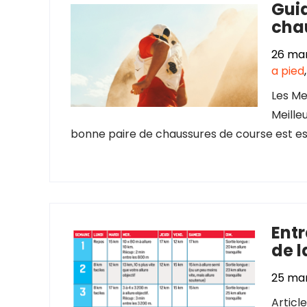
Guid
cha
26 ma
a pied
Les Me
Meille
bonne paire de chaussures de course est ess
Entr
de l
25 ma
Articl