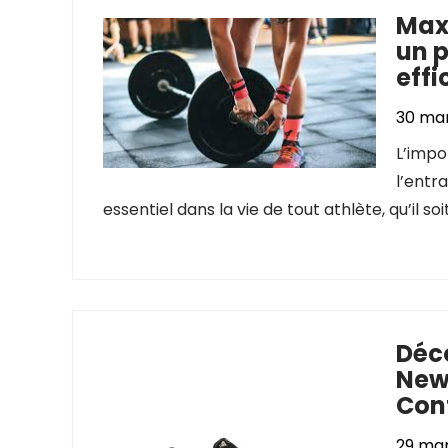
Max
un 
effi
30 ma
L’impo
l’entr
essentiel dans la vie de tout athlète, qu’il s
Déc
New
Con
29 ma