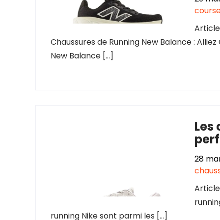
cours
Articl
Chaussures de Running New Balance : Alliez
New Balance […]
Les 
perf
28 ma
chauss
Articl
runnin
running Nike sont parmi les […]