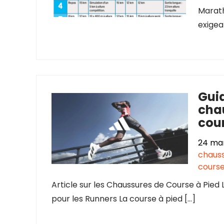
Marath
exigea
Guid
chau
cou
24 ma
chauss
cours
Article sur les Chaussures de Course à Pied
pour les Runners La course à pied […]