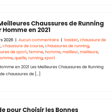
Meilleures Chaussures de Running
r Homme en 2021
rs 2026
|
Aucun commentaire
|
basket
,
chaussure de
t
,
chaussure de course
,
chaussures de running
,
ures de sport
,
femme
,
homme
,
meilleur
,
meilleure
,
homme
,
quelle
,
running
,
sport
 Homme en 2021 Les Meilleures Chaussures de Running
de chaussures de […]
e pour Choisir les Bonnes