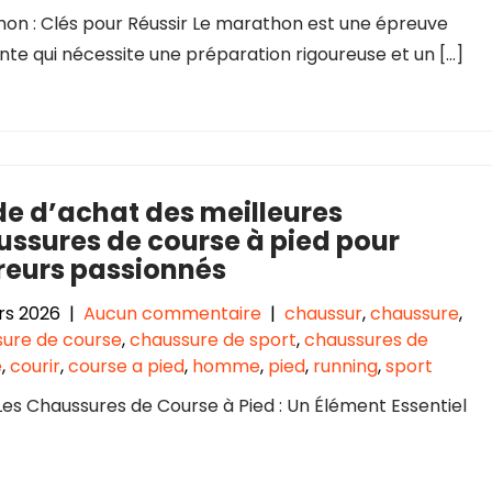
on : Clés pour Réussir Le marathon est une épreuve
nte qui nécessite une préparation rigoureuse et un […]
e d’achat des meilleures
ssures de course à pied pour
reurs passionnés
rs 2026
|
Aucun commentaire
|
chaussur
,
chaussure
,
ure de course
,
chaussure de sport
,
chaussures de
e
,
courir
,
course a pied
,
homme
,
pied
,
running
,
sport
 Les Chaussures de Course à Pied : Un Élément Essentiel