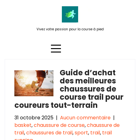
Passer
au
contenu
Vivez votre passion pour la course à pied
Guide d’achat
Catégorie :
trail running
des meilleures
chaussures de
course trail pour
coureurs tout-terrain
31 octobre 2025
|
Aucun commentaire
|
basket
,
chaussure de course
,
chaussure de
trail
,
chaussures de trail
,
sport
,
trail
,
trail