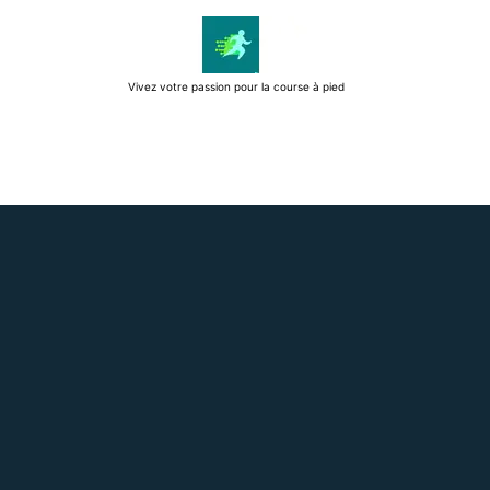
Passer
au
contenu
Vivez votre passion pour la course à pied