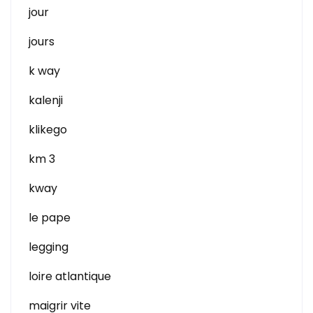
jour
jours
k way
kalenji
klikego
km 3
kway
le pape
legging
loire atlantique
maigrir vite