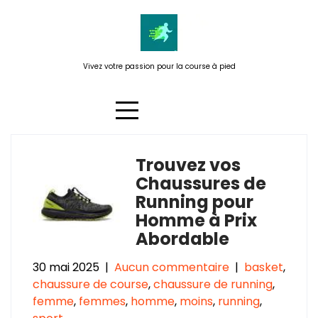
Passer
au
contenu
Vivez votre passion pour la course à pied
Trouvez vos
Catégorie :
femmes
Chaussures de
Running pour
Homme à Prix
Abordable
30 mai 2025
|
Aucun commentaire
|
basket
,
chaussure de course
,
chaussure de running
,
femme
,
femmes
,
homme
,
moins
,
running
,