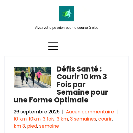
Passer
au
contenu
Vivez votre passion pour la course à pied
Défis Santé :
Catégorie :
km 3
Courir 10 km 3
Fois par
Semaine pour
une Forme Optimale
26 septembre 2025
|
Aucun commentaire
|
10 km
,
10km
,
3 fois
,
3 km
,
3 semaines
,
courir
,
km 3
,
pied
,
semaine