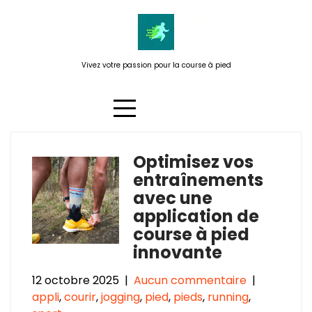
Passer
au
contenu
Vivez votre passion pour la course à pied
Optimisez vos
Catégorie :
jogging
entraînements
avec une
application de
course à pied
innovante
12 octobre 2025
|
Aucun commentaire
|
appli
,
courir
,
jogging
,
pied
,
pieds
,
running
,