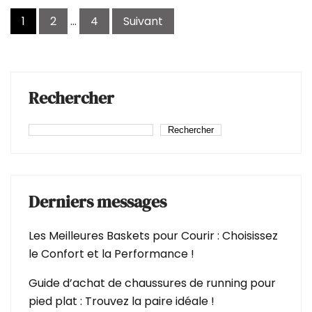
Pagination
1
2
…
4
Suivant
des
publications
Rechercher
Rechercher
Derniers messages
Les Meilleures Baskets pour Courir : Choisissez
le Confort et la Performance !
Guide d’achat de chaussures de running pour
pied plat : Trouvez la paire idéale !