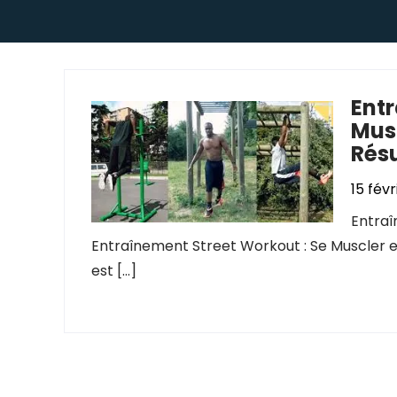
Entr
Musc
Rés
15 fév
Entraî
Entraînement Street Workout : Se Muscler en
est […]