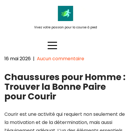
Passer
au
contenu
Vivez votre passion pour la course à pied
16 mai 2026
|
Aucun commentaire
Trouver la Meilleure Chaussure
Chaussures pour Homme :
pour Homme pour Courir
Trouver la Bonne Paire
pour Courir
Courir est une activité qui requiert non seulement de
la motivation et de la détermination, mais aussi
l’équipement adéquat. L’un des éléments essentiels