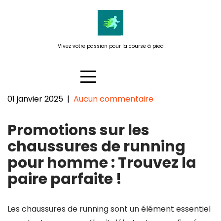
Passer
au
contenu
Vivez votre passion pour la course à pied
01 janvier 2025
|
Aucun commentaire
Promotions sur les chaussures
Promotions sur les
de running pour homme :
Trouvez la paire parfaite !
chaussures de running
pour homme : Trouvez la
paire parfaite !
Les chaussures de running sont un élément essentiel