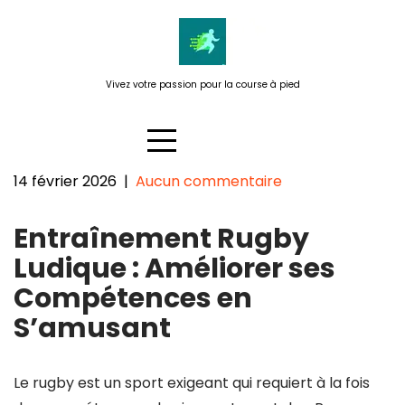
Passer
au
contenu
Vivez votre passion pour la course à pied
14 février 2026
|
Aucun commentaire
Dynamisez vos séances
Entraînement Rugby
d’entraînement rugby avec des
exercices ludiques
Ludique : Améliorer ses
Compétences en
S’amusant
Le rugby est un sport exigeant qui requiert à la fois