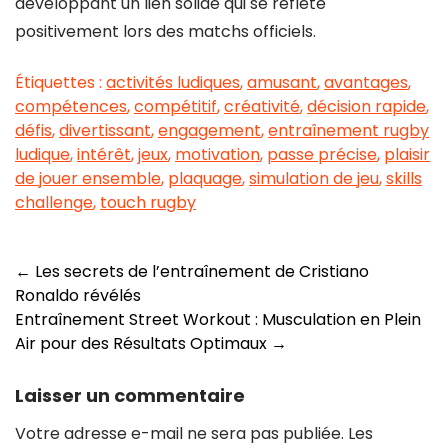
développant un lien solide qui se reflète
positivement lors des matchs officiels.
Étiquettes :
activités ludiques
,
amusant
,
avantages
,
compétences
,
compétitif
,
créativité
,
décision rapide
,
défis
,
divertissant
,
engagement
,
entraînement rugby
ludique
,
intérêt
,
jeux
,
motivation
,
passe précise
,
plaisir
de jouer ensemble
,
plaquage
,
simulation de jeu
,
skills
challenge
,
touch rugby
Navigation
←
Les secrets de l’entraînement de Cristiano
Ronaldo révélés
des
Entraînement Street Workout : Musculation en Plein
articles
Air pour des Résultats Optimaux
→
Laisser un commentaire
Votre adresse e-mail ne sera pas publiée.
Les