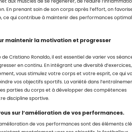
et aux muscles de se régénérer, de réduire l’inflammati
tion. En prenant soin de son corps après l’effort, on favoris
e, ce qui contribue à maintenir des performances optima
r maintenir la motivation et progresser
e Cristiano Ronaldo, il est essentiel de varier vos séanc
resser en continu. En intégrant une diversité d’exercices,
ement, vous stimulez votre corps et votre esprit, ce qui v
dre vos objectifs sportifs. La variété dans l’entraîneme
entes parties du corps et à développer des compétences
e discipline sportive.
vous sur l’amélioration de vos performances.
 l’amélioration de vos performances sont des éléments cl