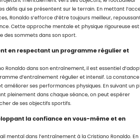
projetant mentalement vers ses objectifs, le footballeur
 défis qui se présentent sur le terrain. En mettant l’acc
s, Ronaldo s’efforce d’être toujours meilleur, repoussan
llence. Cette approche mentale et physique rigoureuse est
dre des sommets dans son sport.
ent en respectant un programme régulier et
no Ronaldo dans son entraînement, il est essentiel d’adop
gramme d’entraînement régulier et intensif. La constance
et améliorer ses performances physiques. En suivant un p
sant pleinement dans chaque séance, on peut espérer
cher de ses objectifs sportifs.
eloppant la confiance en vous-même et en
vail mental dans l’entraînement à la Cristiano Ronaldo. En