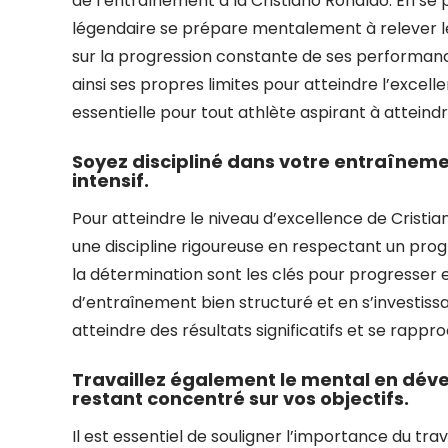
de l’entraînement à la Cristiano Ronaldo. En se 
légendaire se prépare mentalement à relever les
sur la progression constante de ses performance
ainsi ses propres limites pour atteindre l’exce
essentielle pour tout athlète aspirant à attein
Soyez discipliné dans votre entraînem
intensif.
Pour atteindre le niveau d’excellence de Cristia
une discipline rigoureuse en respectant un pro
la détermination sont les clés pour progresser 
d’entraînement bien structuré et en s’investis
atteindre des résultats significatifs et se rappro
Travaillez également le mental en dév
restant concentré sur vos objectifs.
Il est essentiel de souligner l’importance du tra