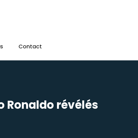
us
Contact
no Ronaldo révélés