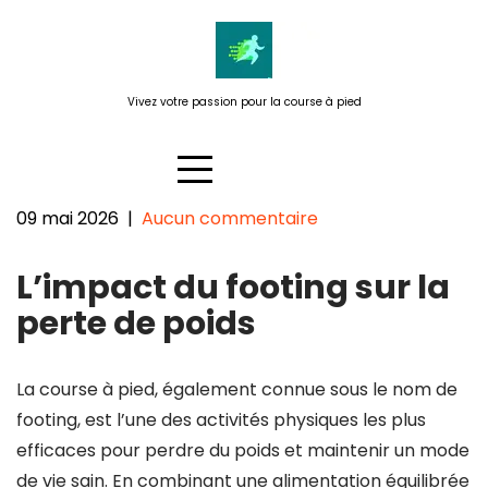
Passer
au
contenu
Vivez votre passion pour la course à pied
09 mai 2026
|
Aucun commentaire
Comment le footing peut vous
L’impact du footing sur la
aider dans votre objectif de
perte de poids
perte de poids
La course à pied, également connue sous le nom de
footing, est l’une des activités physiques les plus
efficaces pour perdre du poids et maintenir un mode
de vie sain. En combinant une alimentation équilibrée