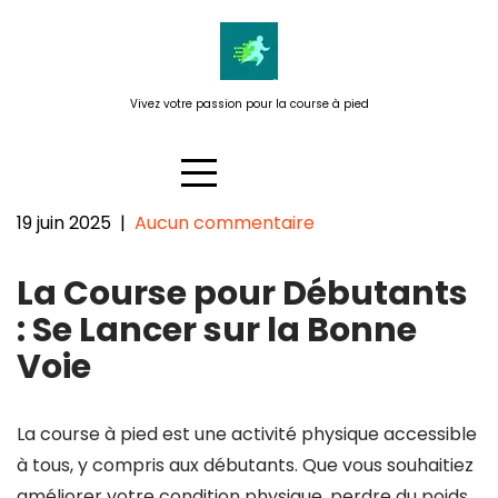
Passer
au
contenu
Vivez votre passion pour la course à pied
19 juin 2025
|
Aucun commentaire
Guide Pratique pour les
La Course pour Débutants
Débutants en Course à Pied
: Se Lancer sur la Bonne
Voie
La course à pied est une activité physique accessible
à tous, y compris aux débutants. Que vous souhaitiez
améliorer votre condition physique, perdre du poids