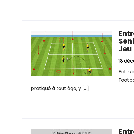
Entr
Seni
Jeu
18 dé
Entraî
Footba
pratiqué à tout âge, y […]
Entr