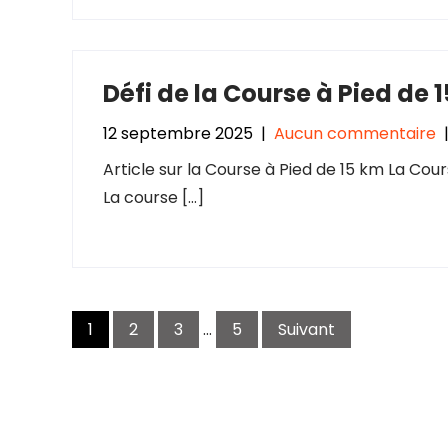
Défi de la Course à Pied de 
12 septembre 2025
|
Aucun commentaire
Article sur la Course à Pied de 15 km La Cour
La course […]
Navigation
1
2
3
…
5
Suivant
des
articles