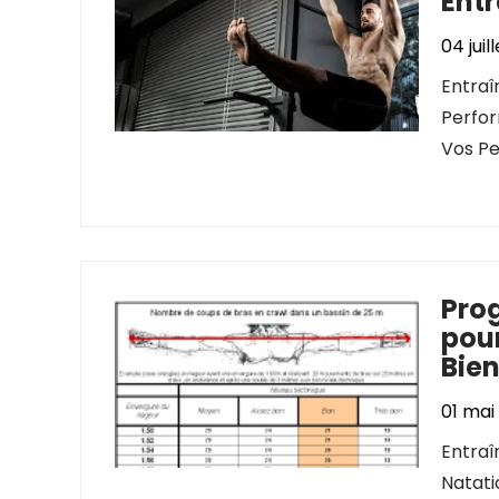
Ent
04 juil
Entraî
Perfor
Vos Pe
Pro
pou
Bie
01 mai
Entra
Natati