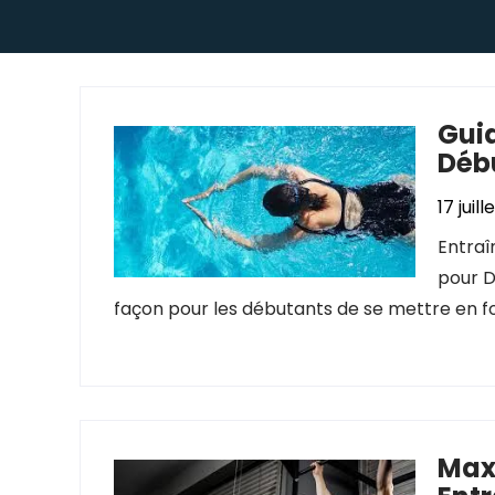
Guid
Déb
17 juil
Entraî
pour D
façon pour les débutants de se mettre en f
Max