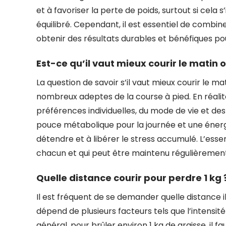
et à favoriser la perte de poids, surtout si cel
équilibré. Cependant, il est essentiel de combin
obtenir des résultats durables et bénéfiques po
Est-ce qu’il vaut mieux courir le matin ou
La question de savoir s’il vaut mieux courir le 
nombreux adeptes de la course à pied. En réalité
préférences individuelles, du mode de vie et des
pouce métabolique pour la journée et une énergie
détendre et à libérer le stress accumulé. L’esse
chacun et qui peut être maintenu régulièrement
Quelle distance courir pour perdre 1 kg 
Il est fréquent de se demander quelle distance il 
dépend de plusieurs facteurs tels que l’intensité
général, pour brûler environ 1 kg de graisse, il f