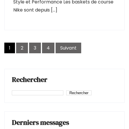
Style et Performance Les baskets de course
Nike sont depuis […]
Navigation
1
2
3
4
Suivant
des
articles
Rechercher
Rechercher
Derniers messages