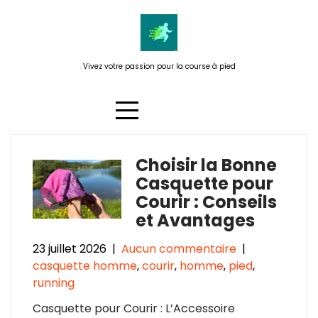
Passer
au
contenu
Vivez votre passion pour la course à pied
Choisir la Bonne
Étiquette :
courir
Casquette pour
Courir : Conseils
et Avantages
23 juillet 2026
|
Aucun commentaire
|
casquette homme
,
courir
,
homme
,
pied
,
running
Casquette pour Courir : L’Accessoire