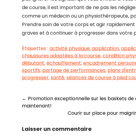
de course, il est important de ne pas les néglige
comme un médecin ou un physiothérapeute, pour 
Prendre soin de votre corps et agir rapidement 
graves et à continuer à progresser dans votre p
Étiquettes :
activité physique
,
application
,
applic
chaussures adaptées à la course
,
condition phy
débutant
,
échauffement
,
encadrement personn
sportifs
,
partage de performances
,
plans d'ent
progresser
,
santé
,
séances de course à pied cou
Navigation
←
Promotion exceptionnelle sur les baskets de 
maintenant!
des
Courir sur place pour maigr
articles
Laisser un commentaire