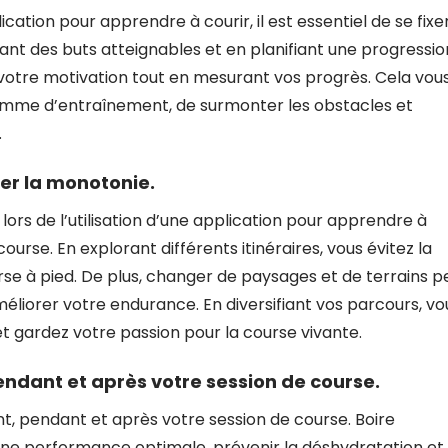
lication pour apprendre à courir, il est essentiel de se fixe
ssant des buts atteignables et en planifiant une progressio
votre motivation tout en mesurant vos progrès. Cela vou
mme d’entraînement, de surmonter les obstacles et
.
ter la monotonie.
lors de l’utilisation d’une application pour apprendre à
course. En explorant différents itinéraires, vous évitez la
rse à pied. De plus, changer de paysages et de terrains p
améliorer votre endurance. En diversifiant vos parcours, vo
t gardez votre passion pour la course vivante.
ndant et après votre session de course.
nt, pendant et après votre session de course. Boire
une performance optimale, prévenir la déshydratation et