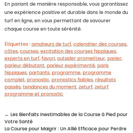
En pariant de manière responsable, vous garantissez
une expérience positive et durable dans le monde du
turf en ligne, en vous permettant de savourer
chaque course en toute sérénité.
Étiquettes :
amateurs de turf
,
calendrier des courses
,
côtes
,
courses
,
excitation des courses hippiques
,
experts en turf
,
favori
,
outsider prometteur
,
parier
,
parieur débutant
,
parieur expérimenté
,
paris
hippiques
,
partants
,
programme
,
programme
complet
,
pronostic
,
pronostics fiables
,
résultats
passés
,
tendances du moment
,
zeturf
,
zeturf
programme et pronostic
Navigation
←
Les Bienfaits Inestimables de la Course à Pied pour
Votre Santé
des
La Course pour Maigrir : Un Allié Efficace pour Perdre