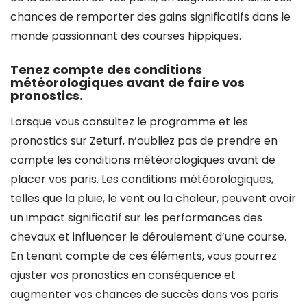
chances de remporter des gains significatifs dans le
monde passionnant des courses hippiques.
Tenez compte des conditions
météorologiques avant de faire vos
pronostics.
Lorsque vous consultez le programme et les
pronostics sur Zeturf, n’oubliez pas de prendre en
compte les conditions météorologiques avant de
placer vos paris. Les conditions météorologiques,
telles que la pluie, le vent ou la chaleur, peuvent avoir
un impact significatif sur les performances des
chevaux et influencer le déroulement d’une course.
En tenant compte de ces éléments, vous pourrez
ajuster vos pronostics en conséquence et
augmenter vos chances de succès dans vos paris