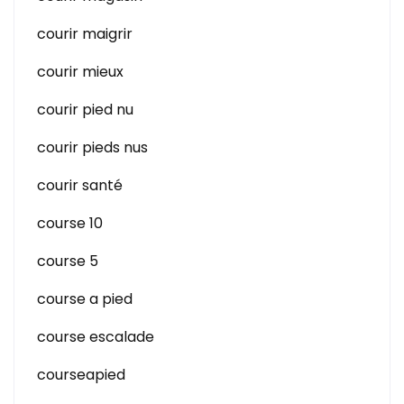
courir maigrir
courir mieux
courir pied nu
courir pieds nus
courir santé
course 10
course 5
course a pied
course escalade
courseapied