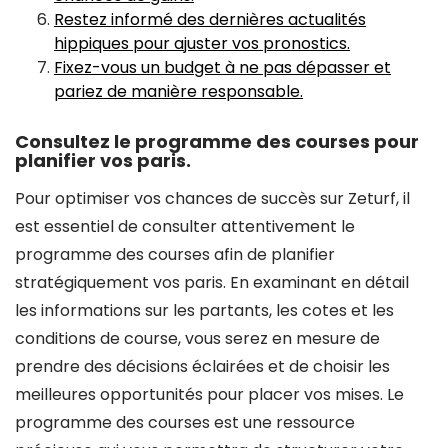
Restez informé des dernières actualités
hippiques pour ajuster vos pronostics.
Fixez-vous un budget à ne pas dépasser et
pariez de manière responsable.
Consultez le programme des courses pour
planifier vos paris.
Pour optimiser vos chances de succès sur Zeturf, il
est essentiel de consulter attentivement le
programme des courses afin de planifier
stratégiquement vos paris. En examinant en détail
les informations sur les partants, les cotes et les
conditions de course, vous serez en mesure de
prendre des décisions éclairées et de choisir les
meilleures opportunités pour placer vos mises. Le
programme des courses est une ressource