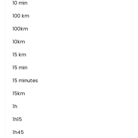
10 min
100 km
100km
10km
15 km
15 min
15 minutes
15km
1h
1h15
1h45