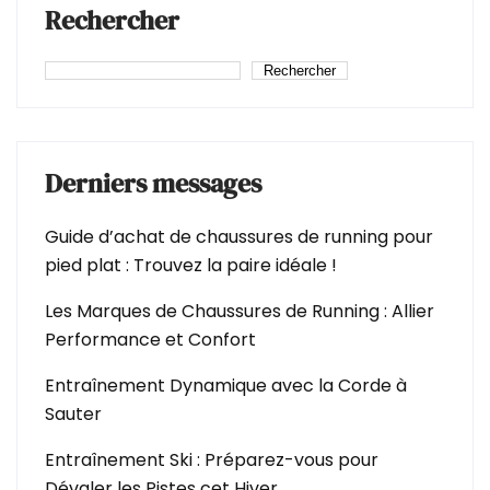
Rechercher
Rechercher
Derniers messages
Guide d’achat de chaussures de running pour
pied plat : Trouvez la paire idéale !
Les Marques de Chaussures de Running : Allier
Performance et Confort
Entraînement Dynamique avec la Corde à
Sauter
Entraînement Ski : Préparez-vous pour
Dévaler les Pistes cet Hiver