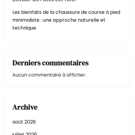
Les bienfaits de la chaussure de course à pied
minimaliste : une approche naturelle et
technique
Derniers commentaires
Aucun commentaire à afficher.
Archive
août 2026
juillet 2026