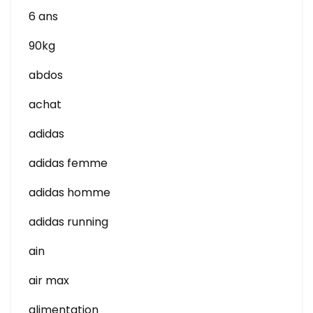
6 ans
90kg
abdos
achat
adidas
adidas femme
adidas homme
adidas running
ain
air max
alimentation