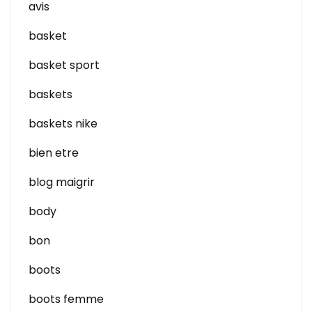
avis
basket
basket sport
baskets
baskets nike
bien etre
blog maigrir
body
bon
boots
boots femme