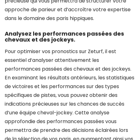
précieuse qui vous permettra de structurer votre
approche de parieur et d’accroître votre expertise
dans le domaine des paris hippiques.
Analysez les performances passées des
chevaux et des jockeys.
Pour optimiser vos pronostics sur Zeturf, il est
essentiel d’analyser attentivement les
performances passées des chevaux et des jockeys.
En examinant les résultats antérieurs, les statistiques
de victoires et les performances sur des types
spécifiques de pistes, vous pouvez obtenir des
indications précieuses sur les chances de succès
d’une équipe cheval-jockey. Cette analyse
approfondie des performances passées vous
permettra de prendre des décisions éclairées lors
de la sélection de vos paris, en augmentant ainsi vos