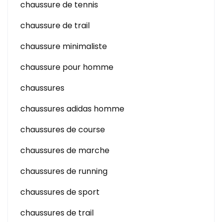
chaussure de tennis
chaussure de trail
chaussure minimaliste
chaussure pour homme
chaussures
chaussures adidas homme
chaussures de course
chaussures de marche
chaussures de running
chaussures de sport
chaussures de trail