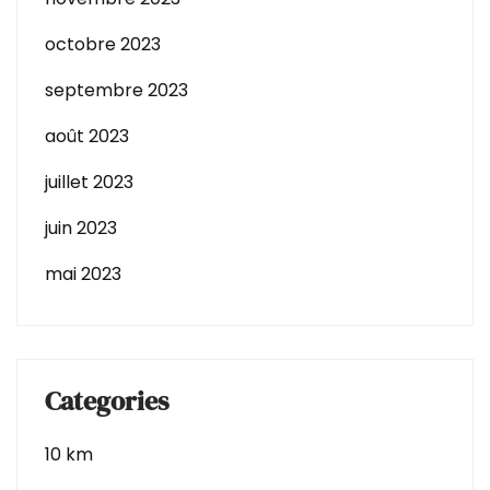
octobre 2023
septembre 2023
août 2023
juillet 2023
juin 2023
mai 2023
Categories
10 km