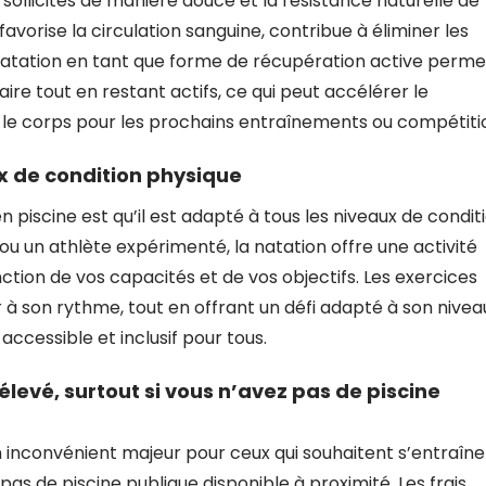
 sollicités de manière douce et la résistance naturelle de
favorise la circulation sanguine, contribue à éliminer les
a natation en tant que forme de récupération active perme
ire tout en restant actifs, ce qui peut accélérer le
le corps pour les prochains entraînements ou compétiti
x de condition physique
piscine est qu’il est adapté à tous les niveaux de condit
 un athlète expérimenté, la natation offre une activité
ction de vos capacités et de vos objectifs. Les exercices
 son rythme, tout en offrant un défi adapté à son nivea
accessible et inclusif pour tous.
élevé, surtout si vous n’avez pas de piscine
n inconvénient majeur pour ceux qui souhaitent s’entraîne
a pas de piscine publique disponible à proximité. Les frais