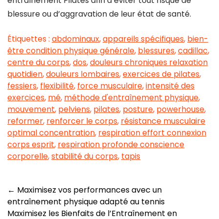
entraînement Pilates afin d’éviter tout risque de
blessure ou d’aggravation de leur état de santé.
Étiquettes :
abdominaux
,
appareils spécifiques
,
bien-
être condition physique générale
,
blessures
,
cadillac
,
centre du corps
,
dos
,
douleurs chroniques relaxation
quotidien
,
douleurs lombaires
,
exercices de pilates
,
fessiers
,
flexibilité
,
force musculaire
,
intensité des
exercices
,
mé
,
méthode d'entraînement physique
,
mouvement
,
pelviens
,
pilates
,
posture
,
powerhouse
,
reformer
,
renforcer le corps
,
résistance musculaire
optimal concentration
,
respiration effort connexion
corps esprit
,
respiration profonde conscience
corporelle
,
stabilité du corps
,
tapis
Navigation
←
Maximisez vos performances avec un
entraînement physique adapté au tennis
des
Maximisez les Bienfaits de l’Entraînement en