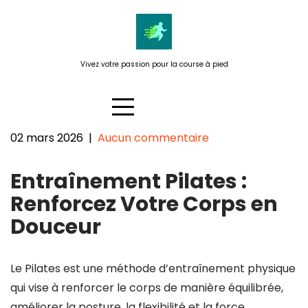
Passer
au
contenu
Vivez votre passion pour la course à pied
02 mars 2026
|
Aucun commentaire
Renforcez votre corps avec un
Entraînement Pilates :
entraînement Pilates efficace
Renforcez Votre Corps en
Douceur
Le Pilates est une méthode d’entraînement physique
qui vise à renforcer le corps de manière équilibrée,
améliorer la posture, la flexibilité et la force