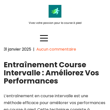
Passer
au
contenu
Vivez votre passion pour la course à pied
31 janvier 2025
|
Aucun commentaire
Optimisez vos performances
Entraînement Course
avec un entraînement en
course intervalle
Intervalle : Améliorez Vos
Performances
L’entraînement en course intervalle est une
méthode efficace pour améliorer vos performances
en course à pied. Cette technique consiste à