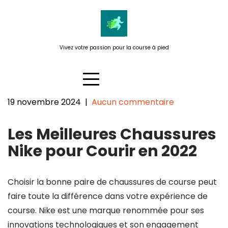
Passer
au
contenu
Vivez votre passion pour la course à pied
19 novembre 2024
|
Aucun commentaire
Les Meilleures Chaussures Nike
Les Meilleures Chaussures
pour Courir en 2022: Trouvez
Votre Alliée de Course Parfaite
Nike pour Courir en 2022
Choisir la bonne paire de chaussures de course peut
faire toute la différence dans votre expérience de
course. Nike est une marque renommée pour ses
innovations technologiques et son engagement