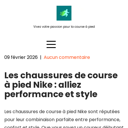
Passer
au
contenu
Vivez votre passion pour la course à pied
09 février 2026
|
Aucun commentaire
Découvrez les Chaussures de
Les chaussures de course
Course à Pied Nike :
Performance et Style au
à pied Nike : alliez
Rendez-vous
performance et style
Les chaussures de course à pied Nike sont réputées
pour leur combinaison parfaite entre performance,
confort et style. Que vous soyez un coureur débutant