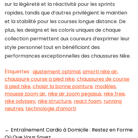
sur la légèreté et la réactivité pour les sprints
rapides, tandis que d’autres privilégient le maintien
et la stabilité pour les courses longue distance. De
plus, les designs et les coloris uniques de chaque
collection permettent aux coureurs d’exprimer leur
style personnel tout en bénéficiant des
performances exceptionnelles des chaussures Nike.
Étiquettes :
ajustement optimal
,
amorti nike air
,
chaussure course a pied nike
,
chaussures de course
à pied nike
,
choisir la bonne pointure
,
modèles
,
mousse zoom air
,
nike air zoom pegasus
,
nike free
,
nike odyssey
,
nike structure
,
react foam
,
running
neutres
,
technologie d'amorti
Navigation
←
Entraînement Cardio à Domicile : Restez en Forme
Où Que Vous Soyez