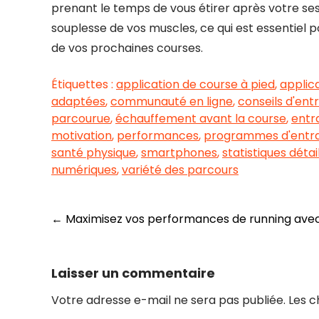
prenant le temps de vous étirer après votre ses
souplesse de vos muscles, ce qui est essentiel p
de vos prochaines courses.
Étiquettes :
application de course à pied
,
applic
adaptées
,
communauté en ligne
,
conseils d'en
parcourue
,
échauffement avant la course
,
entra
motivation
,
performances
,
programmes d'entra
santé physique
,
smartphones
,
statistiques détai
numériques
,
variété des parcours
Navigation
←
Maximisez vos performances de running avec 
des
articles
Laisser un commentaire
Votre adresse e-mail ne sera pas publiée.
Les c