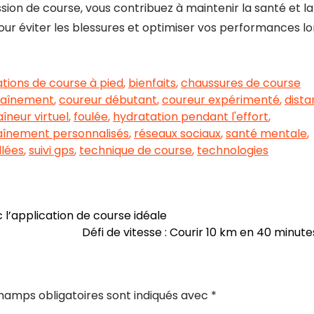
sion de course, vous contribuez à maintenir la santé et la
our éviter les blessures et optimiser vos performances lo
ations de course à pied
,
bienfaits
,
chaussures de course
traînement
,
coureur débutant
,
coureur expérimenté
,
dist
îneur virtuel
,
foulée
,
hydratation pendant l'effort
,
înement personnalisés
,
réseaux sociaux
,
santé mentale
,
llées
,
suivi gps
,
technique de course
,
technologies
l’application de course idéale
Défi de vitesse : Courir 10 km en 40 minut
hamps obligatoires sont indiqués avec
*