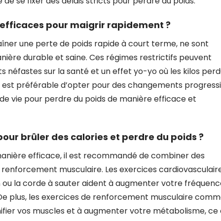
de se fixer des délais stricts pour perdre du poids.
 efficaces pour maigrir rapidement ?
raîner une perte de poids rapide à court terme, ne sont
ière durable et saine. Ces régimes restrictifs peuvent
s néfastes sur la santé et un effet yo-yo où les kilos per
 Il est préférable d’opter pour des changements progressi
de vie pour perdre du poids de manière efficace et
pour brûler des calories et perdre du poids ?
 manière efficace, il est recommandé de combiner des
e renforcement musculaire. Les exercices cardiovasculair
ion ou la corde à sauter aident à augmenter votre fréquen
 De plus, les exercices de renforcement musculaire com
onifier vos muscles et à augmenter votre métabolisme, ce 