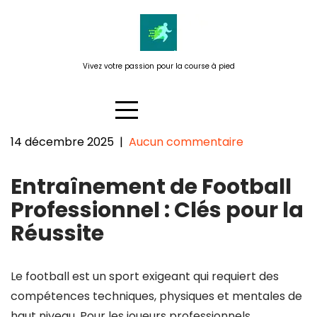
Passer
au
contenu
Vivez votre passion pour la course à pied
14 décembre 2025
|
Aucun commentaire
Entraînement de Football
Entraînement de Football
Professionnel : Les Clés de la
Réussite
Professionnel : Clés pour la
Réussite
Le football est un sport exigeant qui requiert des
compétences techniques, physiques et mentales de
haut niveau. Pour les joueurs professionnels,