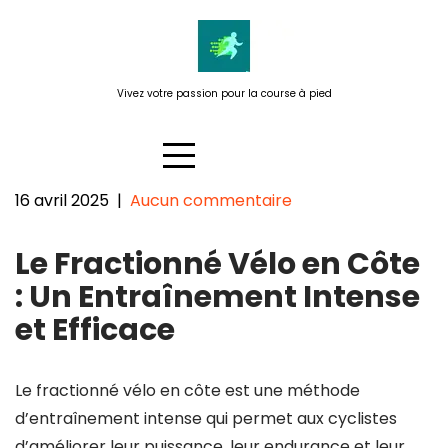
Passer
au
contenu
Vivez votre passion pour la course à pied
16 avril 2025
|
Aucun commentaire
Dépassez vos limites avec le
Le Fractionné Vélo en Côte
Fractionné Vélo en Côte
: Un Entraînement Intense
et Efficace
Le fractionné vélo en côte est une méthode
d’entraînement intense qui permet aux cyclistes
d’améliorer leur puissance, leur endurance et leur