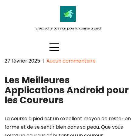
Passer
au
contenu
Vivez votre passion pour la course à pied
27 février 2025
|
Aucun commentaire
Les Meilleures Applications
Les Meilleures
Android pour Courir : Suivez Vos
Performances en Mouvement
Applications Android pour
les Coureurs
La course à pied est un excellent moyen de rester en
forme et de se sentir bien dans sa peau. Que vous
soyez un coureur débutant ou un coureur