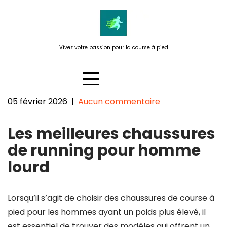
Passer
au
contenu
Vivez votre passion pour la course à pied
05 février 2026
|
Aucun commentaire
Les meilleures chaussures de
Les meilleures chaussures
running pour homme lourd :
confort et performance au
de running pour homme
rendez-vous !
lourd
Lorsqu’il s’agit de choisir des chaussures de course à
pied pour les hommes ayant un poids plus élevé, il
est essentiel de trouver des modèles qui offrent un