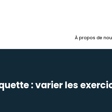
À propos de no
iquette :
varier les exerci