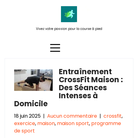
Passer
au
contenu
Vivez votre passion pour la course à pied
Entraînement
Étiquette :
technique correcte
CrossFit Maison :
pour éviter les blessures
Des Séances
Intenses à
Domicile
18 juin 2025
|
Aucun commentaire
|
crossfit
,
exercice
,
maison
,
maison sport
,
programme
de sport