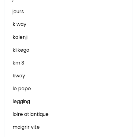
jours
k way
kalenji
klikego
km 3
kway
le pape
legging
loire atlantique
maigrir vite