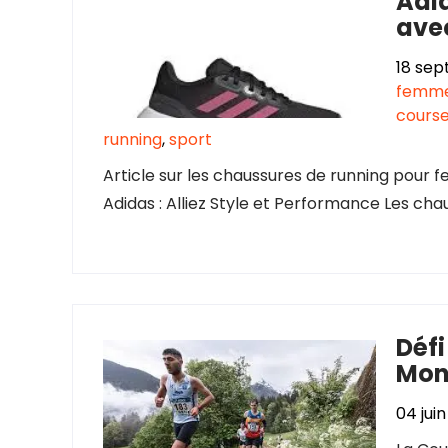
Adid
ave
18 se
femm
cours
running
,
sport
Article sur les chaussures de running pou
Adidas : Alliez Style et Performance Les cha
Défi
Mon
04 jui