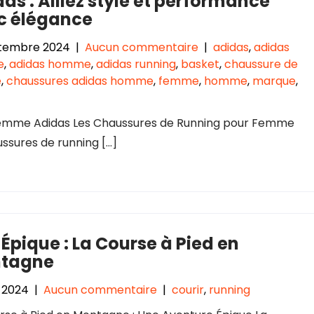
as : Alliez style et performance
c élégance
ptembre 2024
|
Aucun commentaire
|
adidas
,
adidas
e
,
adidas homme
,
adidas running
,
basket
,
chaussure de
e
,
chaussures adidas homme
,
femme
,
homme
,
marque
,
r femme Adidas Les Chaussures de Running pour Femme
ussures de running […]
 Épique : La Course à Pied en
tagne
n 2024
|
Aucun commentaire
|
courir
,
running