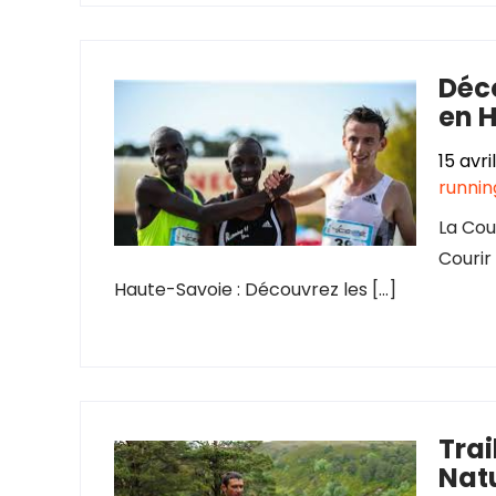
Déco
en 
15 avri
runnin
La Cou
Courir
Haute-Savoie : Découvrez les […]
Trai
Natu