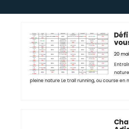
Défi
vous
20 mai
Entraî
nature
pleine nature Le trail running, ou course en
Cha