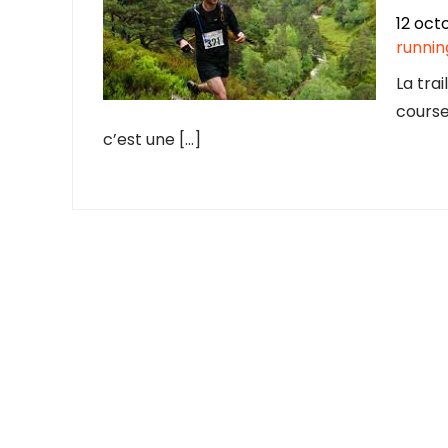
12 oct
runnin
La tra
course
c’est une […]