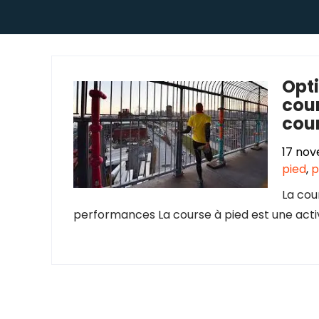
Opt
cour
cour
17 no
pied
,
p
La cou
performances La course à pied est une activ