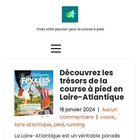
Passer
au
contenu
Vivez votre passion pour la course à pied
Découvrez les
Étiquette :
la baule
trésors de la
course à pied en
Loire-Atlantique
18 janvier 2024
|
Aucun
commentaire
|
courir
,
loire atlantique
,
pied
,
running
La Loire-Atlantique est un véritable paradis