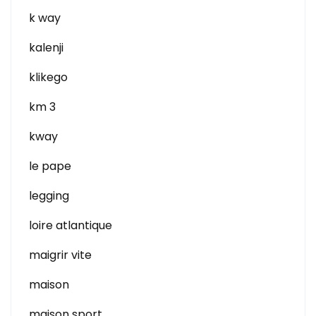
k way
kalenji
klikego
km 3
kway
le pape
legging
loire atlantique
maigrir vite
maison
maison sport