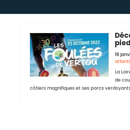
Déco
pied
18 jan
atlant
La Loi
de cou
côtiers magnifiques et ses parcs verdoyants