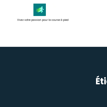
Passer
au
contenu
Vivez votre passion pour la course à pied
Ét