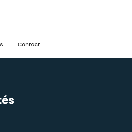
us
Contact
tés