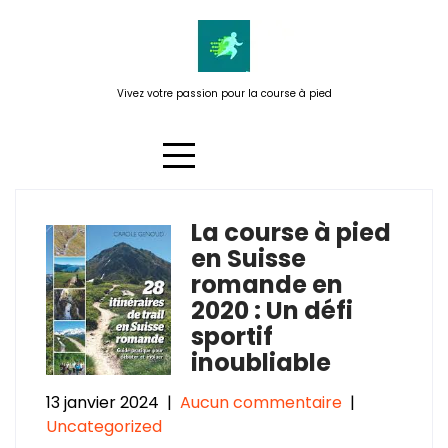
Passer
au
contenu
Vivez votre passion pour la course à pied
La course à pied
Étiquette :
initiatives locales
en Suisse
romande en
2020 : Un défi
sportif
inoubliable
13 janvier 2024
|
Aucun commentaire
|
Uncategorized