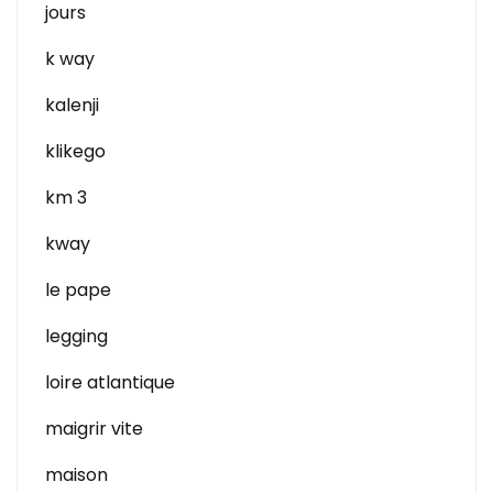
jours
k way
kalenji
klikego
km 3
kway
le pape
legging
loire atlantique
maigrir vite
maison