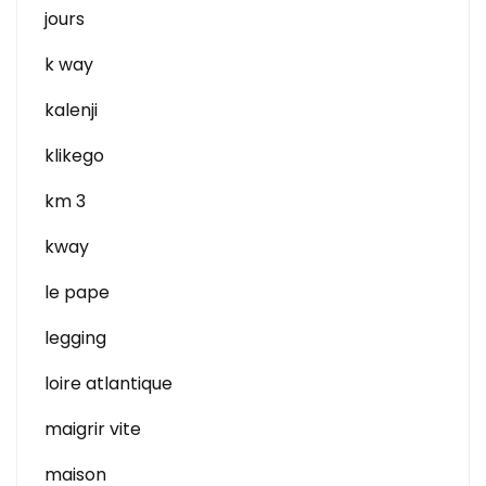
jours
k way
kalenji
klikego
km 3
kway
le pape
legging
loire atlantique
maigrir vite
maison