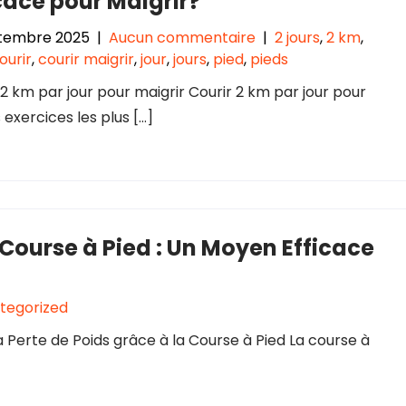
cace pour Maigrir?
ptembre 2025
|
Aucun commentaire
|
2 jours
,
2 km
,
ourir
,
courir maigrir
,
jour
,
jours
,
pied
,
pieds
 2 km par jour pour maigrir Courir 2 km par jour pour
s exercices les plus […]
 Course à Pied : Un Moyen Efficace
tegorized
a Perte de Poids grâce à la Course à Pied La course à