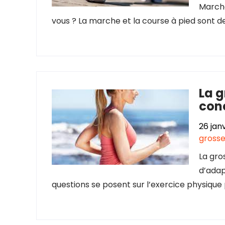
Marche
vous ? La marche et la course à pied sont de
La g
conc
26 jan
gross
La gro
d’adap
questions se posent sur l’exercice physique