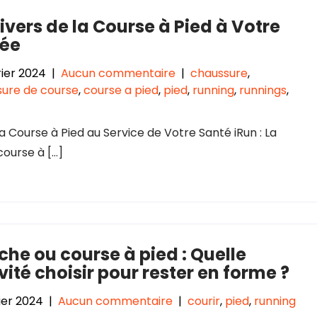
ivers de la Course à Pied à Votre
tée
rier 2024
|
Aucun commentaire
|
chaussure
,
ure de course
,
course a pied
,
pied
,
running
,
runnings
,
 La Course à Pied au Service de Votre Santé iRun : La
course à […]
he ou course à pied : Quelle
vité choisir pour rester en forme ?
rier 2024
|
Aucun commentaire
|
courir
,
pied
,
running