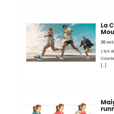
La C
Mou
26 oc
L’Art d
Course
[…]
Maig
runn