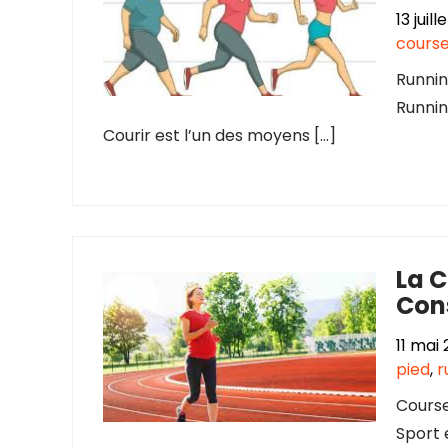
13 juil
course
Runnin
Runnin
Courir est l’un des moyens […]
La C
Cons
11 mai
pied
,
r
Course
Sport 