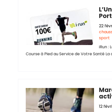
L’Un
Por
22 fév
chauss
sport
iRun :
Course à Pied au Service de Votre Santé La 
Marc
acti
12 fév