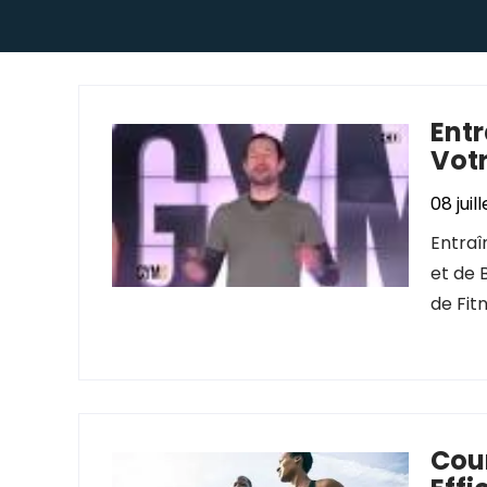
Ent
Vot
08 juil
Entraî
et de 
de Fit
Cour