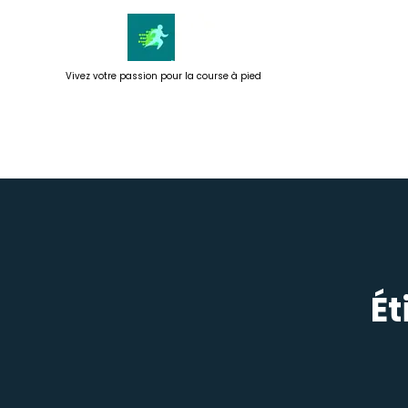
Passer
au
contenu
Vivez votre passion pour la course à pied
Ét