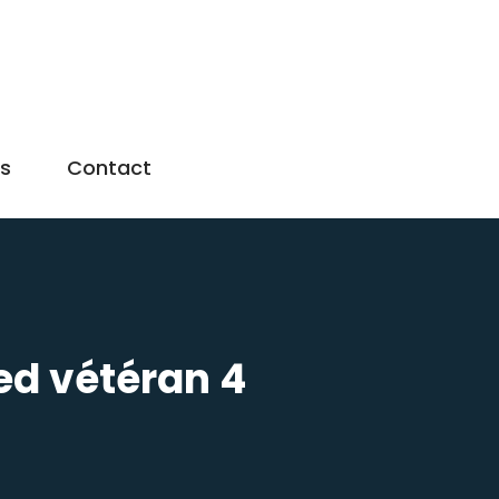
us
Contact
ed vétéran 4